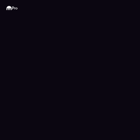
Kraken
Pro