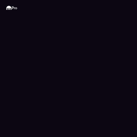
Kraken
Pro