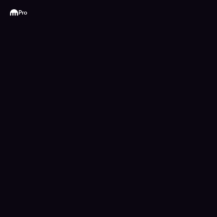
Kraken
Pro