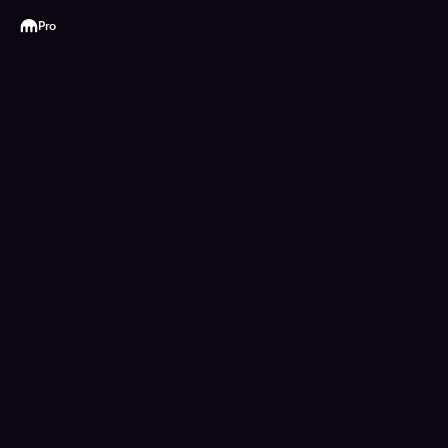
Kraken
Pro