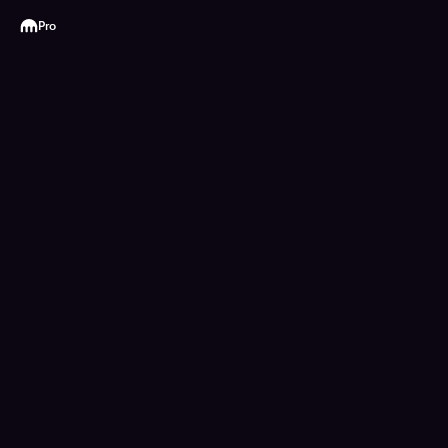
Kraken
Pro