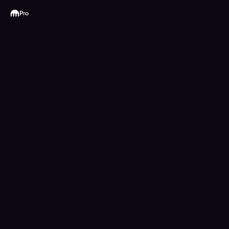
Kraken
Pro