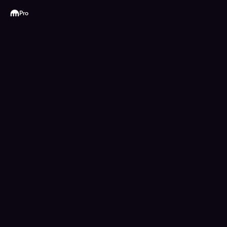
Kraken
Pro