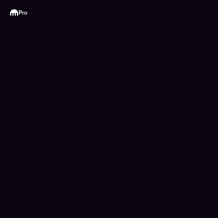
Kraken
Pro