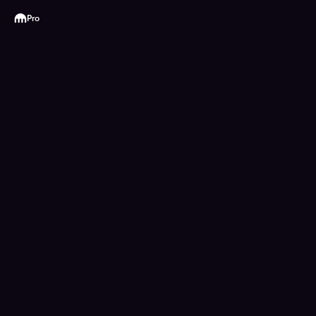
Kraken
Pro