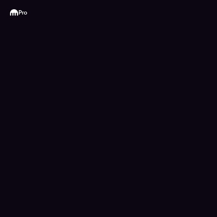
Kraken
Pro