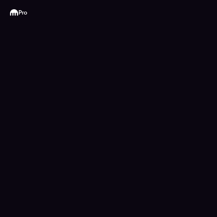
Kraken
Pro