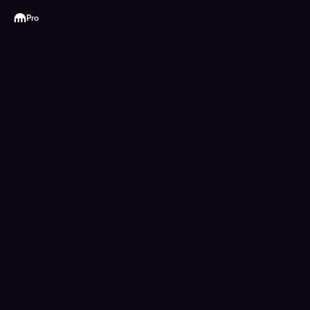
Kraken
Pro