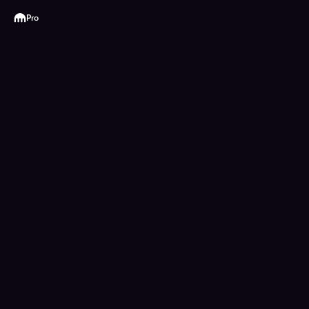
Kraken
Pro