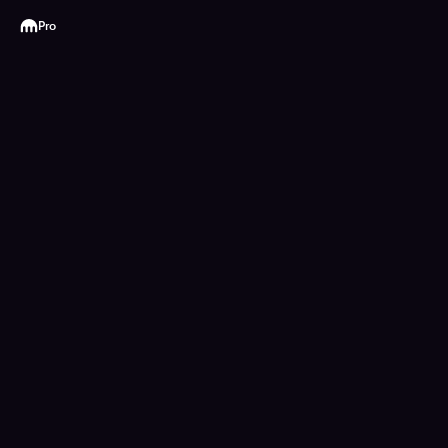
Kraken
Pro