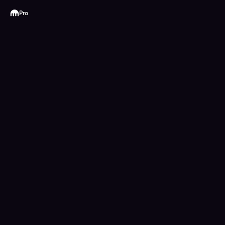
Kraken
Pro