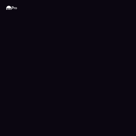
Kraken
Pro