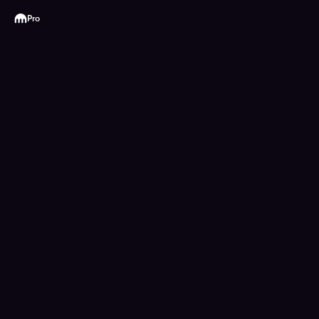
Kraken
Pro