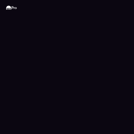
Kraken
Pro