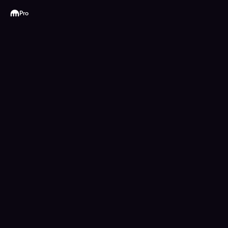
Kraken
Pro