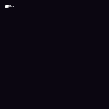
Kraken
Pro