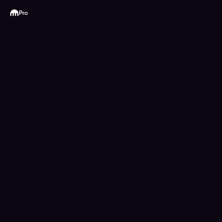
Kraken
Pro