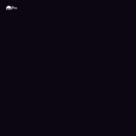
Kraken
Pro