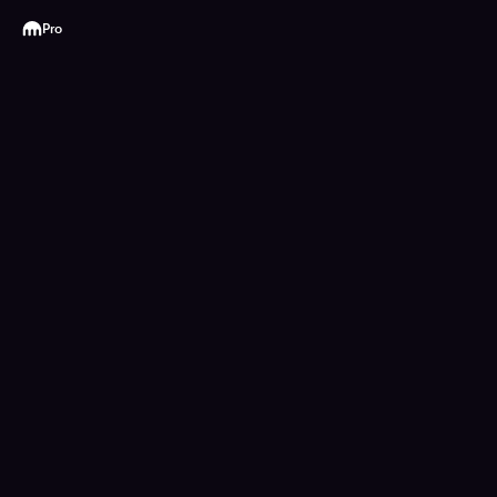
Kraken
Pro