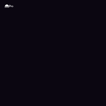
Kraken
Pro