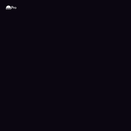
Kraken
Pro