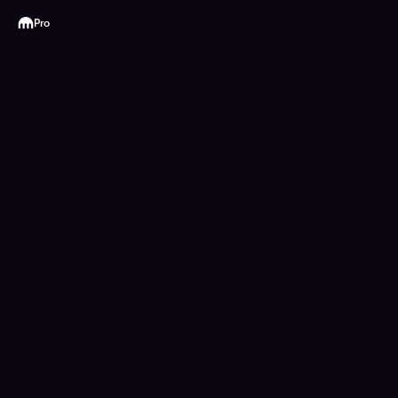
Kraken
Pro