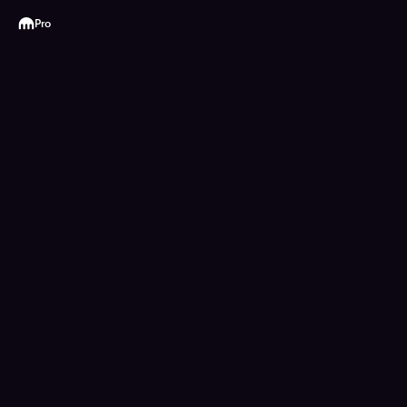
Kraken
Pro