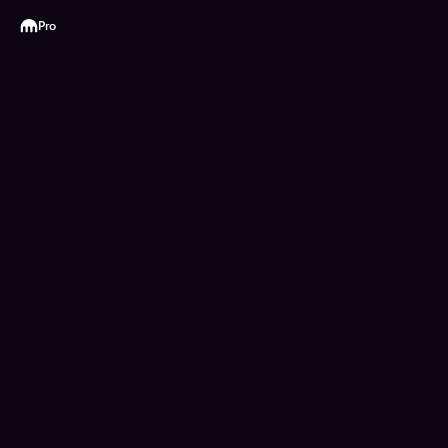
Kraken
Pro