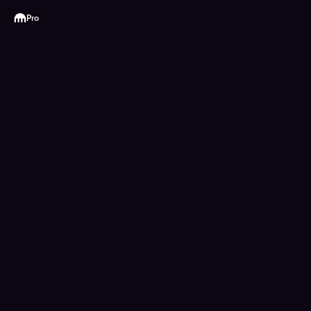
Kraken
Pro