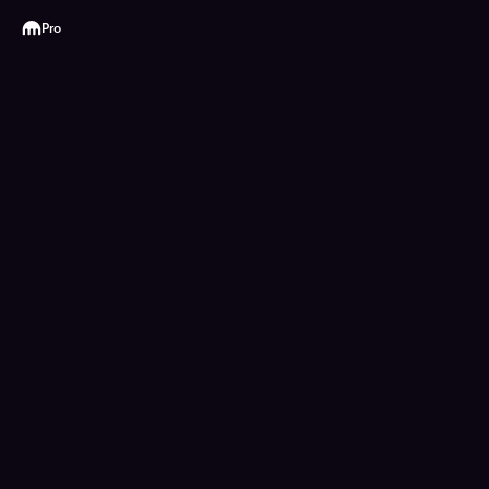
Kraken
Pro