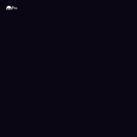
Kraken
Pro