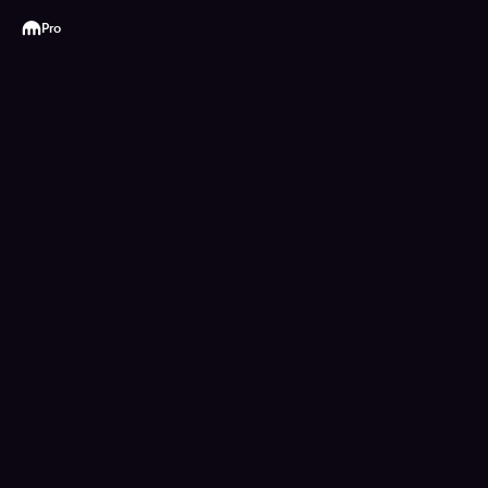
Kraken
Pro