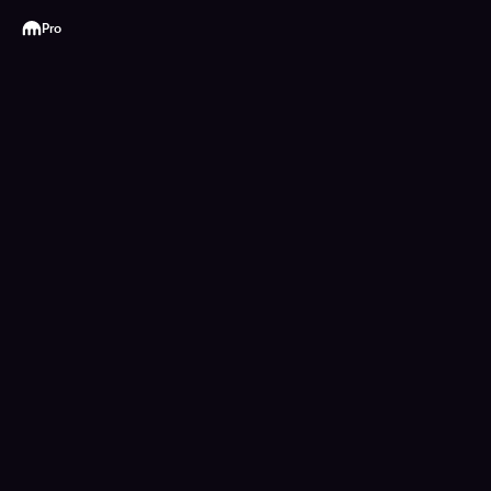
Kraken
Pro