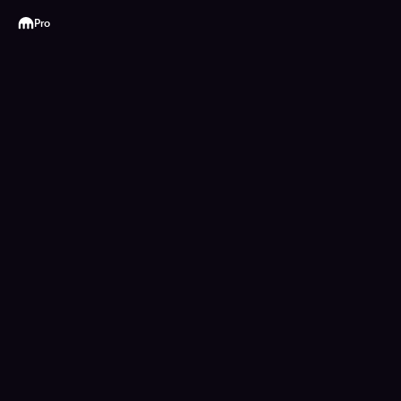
Kraken
Pro