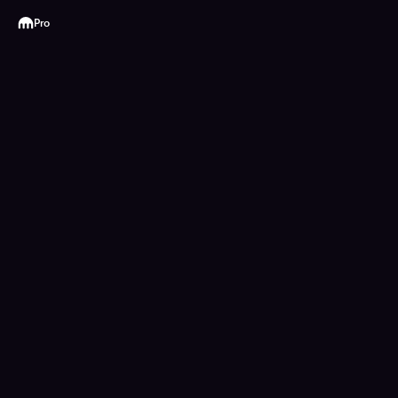
Kraken
Pro