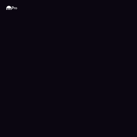
Kraken
Pro