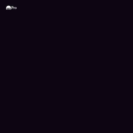
Kraken
Pro