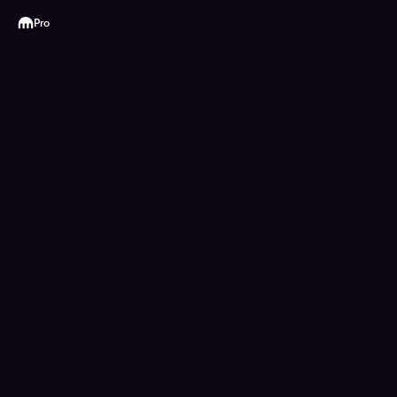
Kraken
Pro