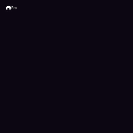
Kraken
Pro