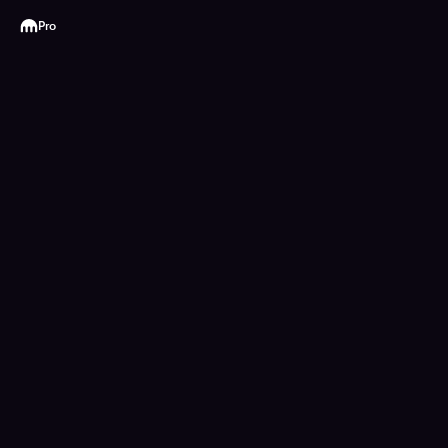
Kraken
Pro