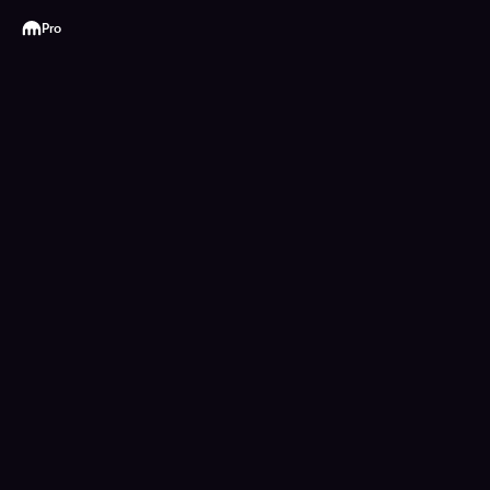
Kraken
Pro