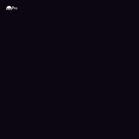
Kraken
Pro