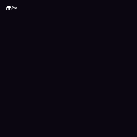
Kraken
Pro