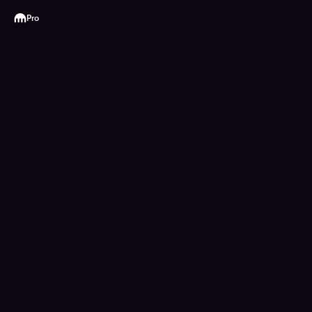
Kraken
Pro