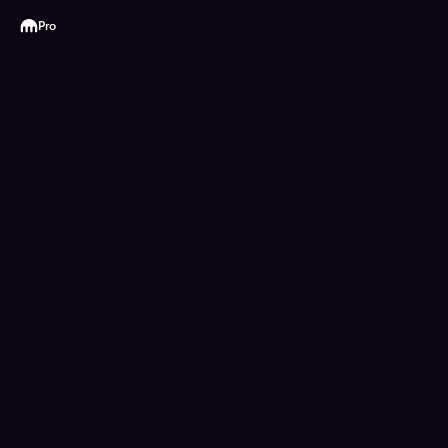
Kraken
Pro