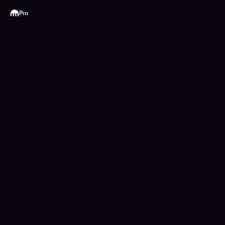
Kraken
Pro