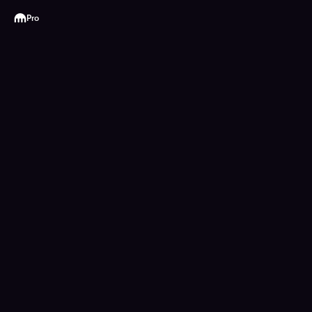
Kraken
Pro