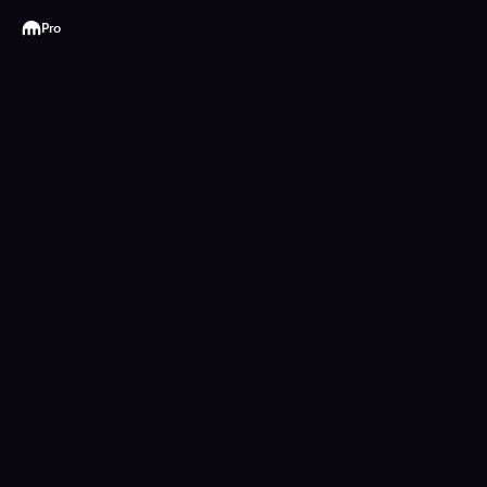
Kraken
Pro