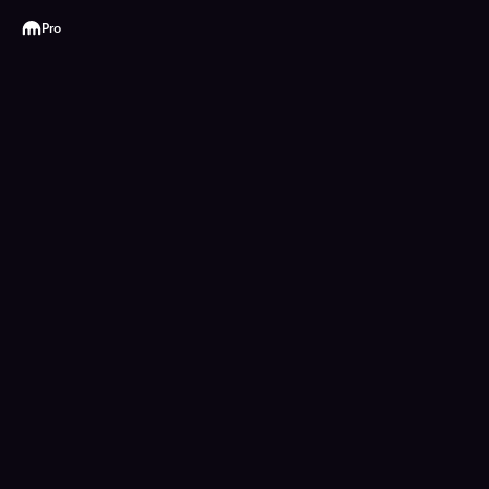
Kraken
Pro