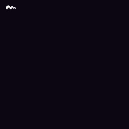
Kraken
Pro